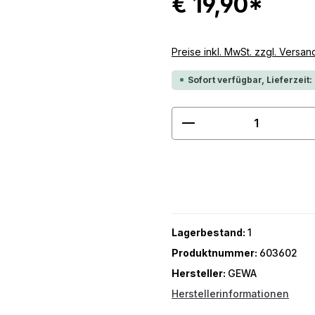
€ 19,90*
Preise inkl. MwSt. zzgl. Versa
Sofort verfügbar, Lieferzeit:
Produkt Anzahl: G
Lagerbestand:
1
Produktnummer:
603602
Hersteller:
GEWA
Herstellerinformationen