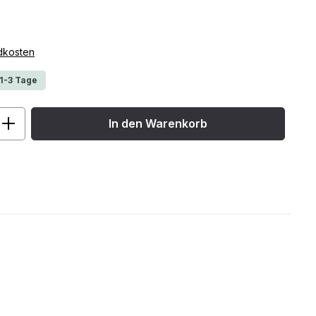
ndkosten
 1-3 Tage
ib den gewünschten Wert ein oder benu
In den Warenkorb