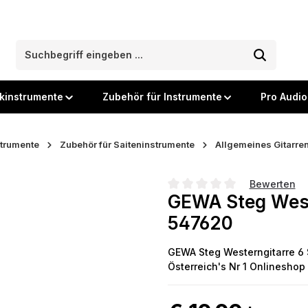
kinstrumente
Zubehör für Instrumente
Pro Audio
strumente
Zubehör für Saiteninstrumente
Allgemeines Gitarre
Bewerten
GEWA Steg Weste
Durchschnittliche Bewertung
547620
GEWA Steg Westerngitarre 6 S
Österreich's Nr 1 Onlineshop