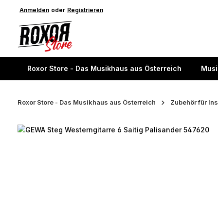
springen
Anmelden
Zur Hauptnavigation springen
oder
Registrieren
Roxor Store - Das Musikhaus aus Österreich
Musi
Roxor Store - Das Musikhaus aus Österreich
Zubehör für In
Bildergalerie überspringen