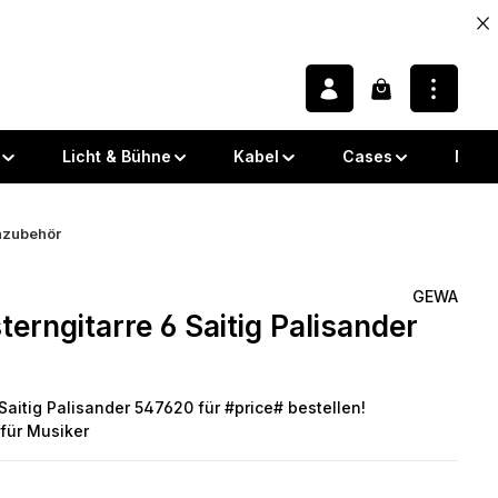
Warenkorb enth
Licht & Bühne
Kabel
Cases
Note
nzubehör
GEWA
rngitarre 6 Saitig Palisander
 von 0 von 5 Sternen
aitig Palisander 547620 für #price# bestellen!
 für Musiker