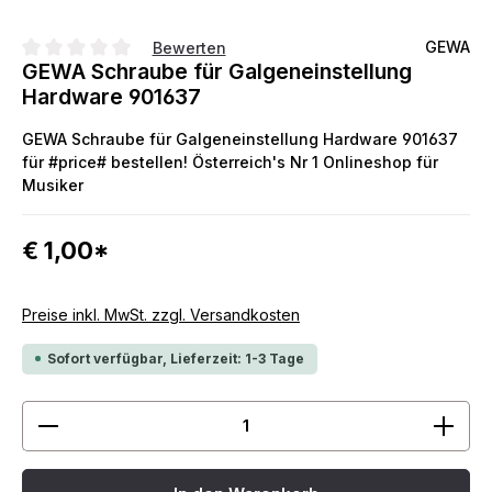
GEWA
Bewerten
GEWA Schraube für Galgeneinstellung
Durchschnittliche Bewertung von 0 von 5 Sternen
Hardware 901637
GEWA Schraube für Galgeneinstellung Hardware 901637
für #price# bestellen! Österreich's Nr 1 Onlineshop für
Musiker
€ 1,00*
Preise inkl. MwSt. zzgl. Versandkosten
Sofort verfügbar, Lieferzeit: 1-3 Tage
Produkt Anzahl: Gib den gewünschten Wert ein ode