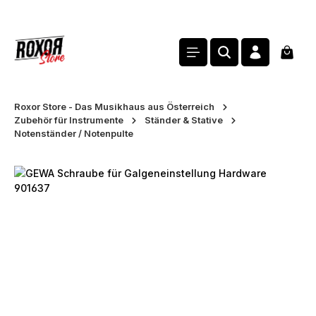
alt springen
Waren
Roxor Store - Das Musikhaus aus Österreich
Zubehör für Instrumente
Ständer & Stative
Notenständer / Notenpulte
Bildergalerie überspringen