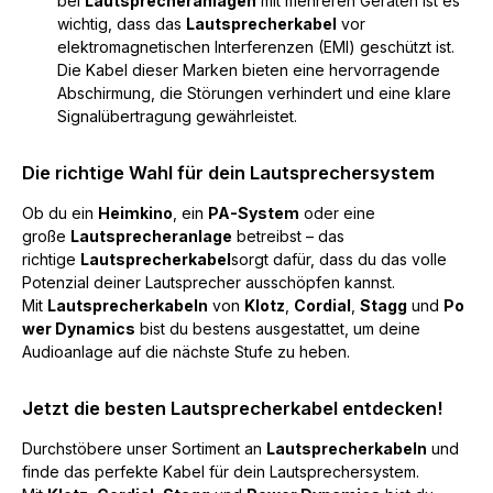
bei
Lautsprecheranlagen
mit mehreren Geräten ist es
wichtig, dass das
Lautsprecherkabel
vor
elektromagnetischen Interferenzen (EMI) geschützt ist.
Die Kabel dieser Marken bieten eine hervorragende
Abschirmung, die Störungen verhindert und eine klare
Signalübertragung gewährleistet.
Die richtige Wahl für dein Lautsprechersystem
Ob du ein
Heimkino
, ein
PA-System
oder eine
große
Lautsprecheranlage
betreibst – das
richtige
Lautsprecherkabel
sorgt dafür, dass du das volle
Potenzial deiner Lautsprecher ausschöpfen kannst.
Mit
Lautsprecherkabeln
von
Klotz
,
Cordial
,
Stagg
und
Po
wer Dynamics
bist du bestens ausgestattet, um deine
Audioanlage auf die nächste Stufe zu heben.
Jetzt die besten Lautsprecherkabel entdecken!
Durchstöbere unser Sortiment an
Lautsprecherkabeln
und
finde das perfekte Kabel für dein Lautsprechersystem.