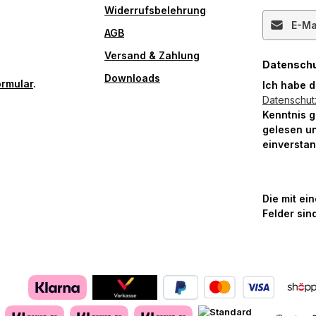
Widerrufsbelehrung
E-Mail-Ad
AGB
Versand & Zahlung
Datensch
Downloads
ormular
.
Ich habe 
Datenschu
Kenntnis 
gelesen un
einversta
Die mit ei
Felder sind