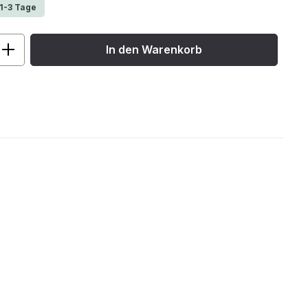
 1-3 Tage
ib den gewünschten Wert ein oder benu
In den Warenkorb