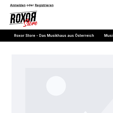
springen
Anmelden
Zur Hauptnavigation springen
oder
Registrieren
Roxor Store - Das Musikhaus aus Österreich
Musi
Bildergalerie überspringen