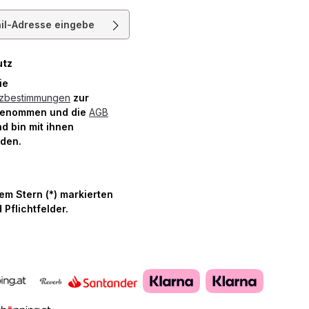
resse*
utz
die
tzbestimmungen
zur
genommen und die
AGB
d bin mit ihnen
nden.
nem Stern (*) markierten
 Pflichtfelder.