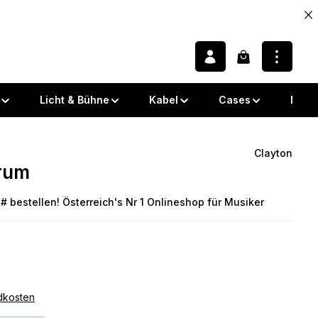
Warenkorb enth
Licht & Bühne
Kabel
Cases
Note
Clayton
rum
 von 0 von 5 Sternen
 bestellen! Österreich's Nr 1 Onlineshop für Musiker
ndkosten