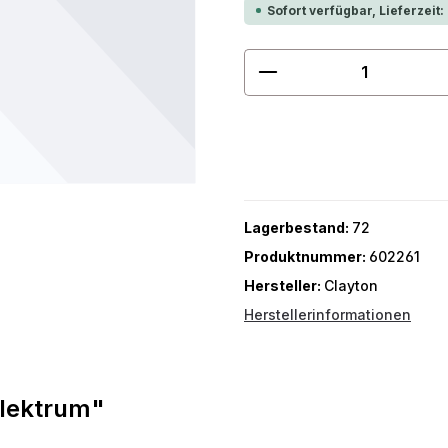
Sofort verfügbar, Lieferzeit:
Produkt Anzahl: G
Lagerbestand:
72
Produktnummer:
602261
Hersteller:
Clayton
Herstellerinformationen
lektrum"