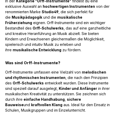
In der
Kategorie "Orff-Instrumente"
findest du eine
exklusive Auswahl an
hochwertigen Instrumenten
von der
renommierten Marke
Studio49
, die sich perfekt für
die
Musikpädagogik
und die
musikalische
Früherziehung
eignen. Orff-Instrumente sind ein wichtiger
Bestandteil des
Orff-Schulwerks
, das auf eine ganzheitliche
und kreative Heranführung an Musik abzielt. Sie bieten
Kindern und Erwachsenen gleichermaßen die Möglichkeit,
spielerisch und intuitiv Musik zu erleben und
ihre
musikalische Entwicklung
zu fördern.
Was sind Orff-Instrumente?
Orff-Instrumente umfassen eine Vielzahl von
melodischen
und rhythmischen Instrumenten
, die nach den Prinzipien
des
Orff-Schulwerks
entwickelt wurden. Diese Instrumente
sind speziell darauf ausgelegt,
Kinder und Anfänger
in ihrer
musikalischen Kreativität zu unterstützen. Sie zeichnen sich
durch ihre
einfache Handhabung
,
sichere
Bauweise
und
kraftvollen Klang
aus. Ideal für den Einsatz in
Schulen, Musikgruppen und im Einzelunterricht.