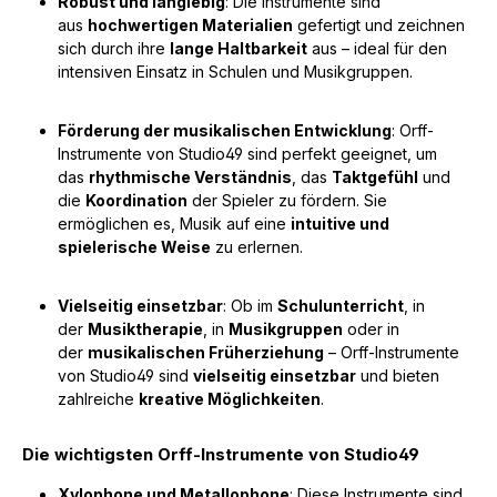
Robust und langlebig
: Die Instrumente sind
aus
hochwertigen Materialien
gefertigt und zeichnen
sich durch ihre
lange Haltbarkeit
aus – ideal für den
intensiven Einsatz in Schulen und Musikgruppen.
Förderung der musikalischen Entwicklung
: Orff-
Instrumente von Studio49 sind perfekt geeignet, um
das
rhythmische Verständnis
, das
Taktgefühl
und
die
Koordination
der Spieler zu fördern. Sie
ermöglichen es, Musik auf eine
intuitive und
spielerische Weise
zu erlernen.
Vielseitig einsetzbar
: Ob im
Schulunterricht
, in
der
Musiktherapie
, in
Musikgruppen
oder in
der
musikalischen Früherziehung
– Orff-Instrumente
von Studio49 sind
vielseitig einsetzbar
und bieten
zahlreiche
kreative Möglichkeiten
.
Die wichtigsten Orff-Instrumente von Studio49
Xylophone und Metallophone
: Diese Instrumente sind