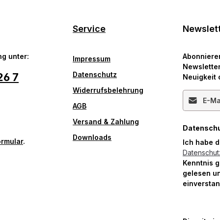
Service
Newslet
g unter:
Abonniere
Impressum
Newsletter
Datenschutz
26 7
Neuigkeit 
Widerrufsbelehrung
E-Mail-Ad
AGB
Versand & Zahlung
Datensch
Downloads
ormular
.
Ich habe 
Datenschu
Kenntnis 
gelesen un
einversta