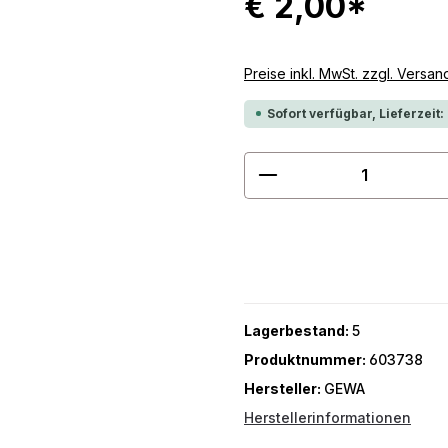
€ 2,00*
Preise inkl. MwSt. zzgl. Versa
Sofort verfügbar, Lieferzeit:
Produkt Anzahl: G
Lagerbestand:
5
Produktnummer:
603738
Hersteller:
GEWA
Herstellerinformationen