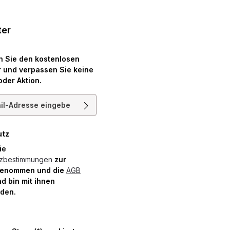
ter
n Sie den kostenlosen
 und verpassen Sie keine
oder Aktion.
resse*
utz
die
tzbestimmungen
zur
genommen und die
AGB
d bin mit ihnen
nden.