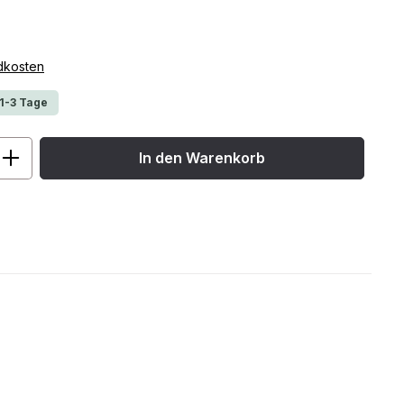
ndkosten
 1-3 Tage
ib den gewünschten Wert ein oder benu
In den Warenkorb