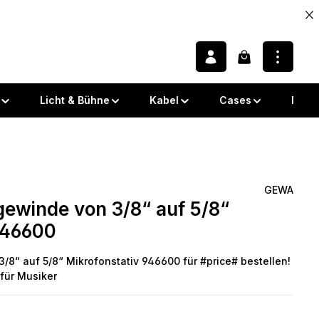
Warenkorb enth
Licht & Bühne
Kabel
Cases
Note
GEWA
ewinde von 3/8“ auf 5/8“
 von 0 von 5 Sternen
946600
8“ auf 5/8“ Mikrofonstativ 946600 für #price# bestellen!
 für Musiker