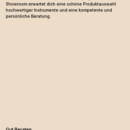
Mikrofon-, Noten- und
Showroom erwartet dich eine schöne
Produktauswahl
BeckenständerKlammer: Verstärktes Klammersystem mit
hochwertiger Instrumente und eine kompetente und
SchraubeHalter-Durchmesser: 7,5 cmHalter-Tiefe: 7
persönliche Beratung.
cmFarbe: SchwarzGewicht: 350 g
Gut Beraten