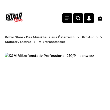
alt springen
Waren
Roxor Store - Das Musikhaus aus Österreich
Pro Audio
Ständer / Stative
Mikrofonständer
Bildergalerie überspringen