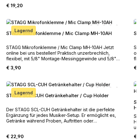
Trageschlaufen. Schwarz mit grünem K&M Signet. Jetzt
Regulärer Preis:
€ 19,20
online bei uns bestellen! Produkteigenschaften:
Besonderheit: zur Aufbewahrung und Transport von
zwei Mikrofonstativen; zwei Innenfächer EAN:
Produktgalerie überspringen
4016842208944 Gewicht: 0,34 kg Griff- bzw. Trageart:
Tragegriff Maße: 1.000 x 130 x 130 mm Material: Nylon
Lagernd
STAGG Mikrofonklemme / Mic Clamp MH-10AH
ST
Durchschnittliche Bewe
Verschluss: Reißverschlu
STAGG Mikrofonklemme / Mic Clamp MH-10AH Jetzt
ST
online bei uns bestellen! Praktisch unzerbrechlich,
online
flexibel, mit 5/8" Montage-Messinggewinde und 5/8"
fl
(Aus) auf 3/8"(Ein) Gewinde-Adaptor Farbe: Schwarz
(A
Regulärer Preis:
Reg
€ 3,90
€ 
Geeignet für gerade und konische Mikrofontypen
Ge
Übereinstimmend mit der RoHS Norm Für Durchmesser
Du
von 22 bis 32 mm
Produktgalerie überspringen
Lagernd
STAGG SCL-CUH Getränkehalter / Cup Holder
Durchschnittliche Bewe
ST
Ha
Der STAGG SCL-CUH Getränkehalter ist die perfekte
Ergänzung für jedes Musiker-Setup. Er ermöglicht es,
ST
Getränke während Proben, Auftritten oder
Halt
Studiosessions sicher und griffbereit aufzubewahren.
un
Dank seines robusten Designs und der flexiblen
bi
Regulärer Preis:
Reg
€ 22,90
€ 
Befestigung eignet er sich ideal für Live-Performer,
Ad