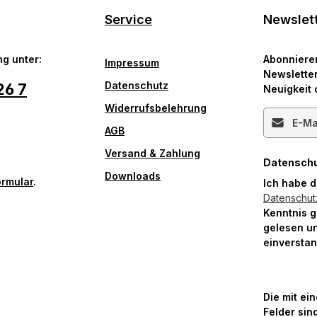
Service
Newslet
g unter:
Abonniere
Impressum
Newsletter
Datenschutz
26 7
Neuigkeit 
Widerrufsbelehrung
E-Mail-Ad
AGB
Versand & Zahlung
Datensch
Downloads
ormular
.
Ich habe 
Datenschu
Kenntnis 
gelesen un
einversta
Die mit ei
Felder sind