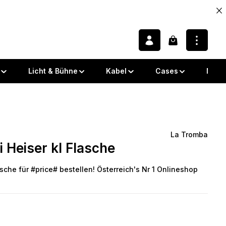
Warenkorb enth
Licht & Bühne
Kabel
Cases
Note
La Tromba
Heiser kl Flasche
 von 0 von 5 Sternen
sche für #price# bestellen! Österreich's Nr 1 Onlineshop