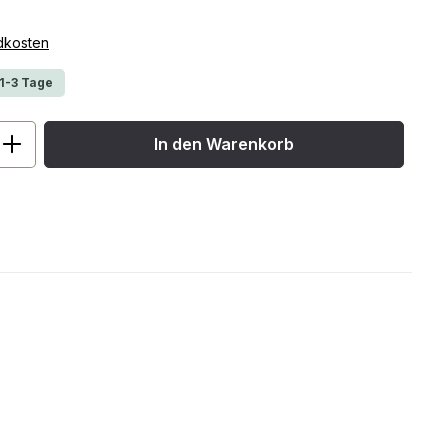
ndkosten
 1-3 Tage
ib den gewünschten Wert ein oder benu
In den Warenkorb