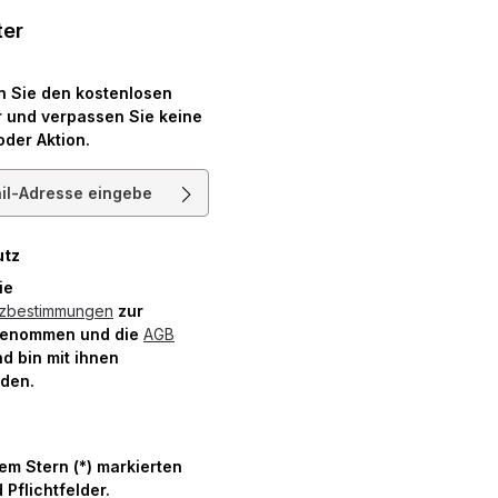
ter
n Sie den kostenlosen
 und verpassen Sie keine
oder Aktion.
resse*
utz
die
tzbestimmungen
zur
genommen und die
AGB
d bin mit ihnen
nden.
nem Stern (*) markierten
 Pflichtfelder.