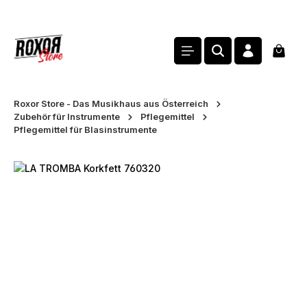
alt springen
Waren
Roxor Store - Das Musikhaus aus Österreich
Zubehör für Instrumente
Pflegemittel
Pflegemittel für Blasinstrumente
Bildergalerie überspringen