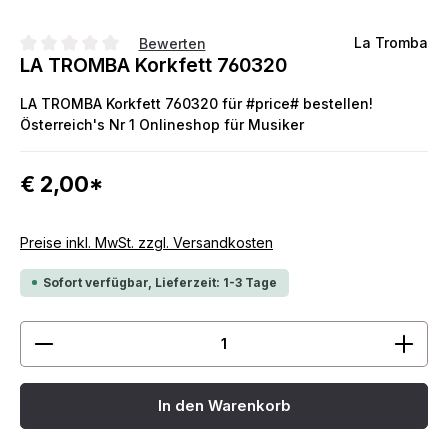
La Tromba
Bewerten
LA TROMBA Korkfett 760320
Durchschnittliche Bewertung von 0 von 5 Sternen
LA TROMBA Korkfett 760320 für #price# bestellen!
Österreich's Nr 1 Onlineshop für Musiker
€ 2,00*
Preise inkl. MwSt. zzgl. Versandkosten
Sofort verfügbar, Lieferzeit: 1-3 Tage
Produkt Anzahl: Gib den gewünschten Wert ein ode
In den Warenkorb