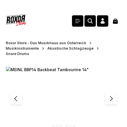
alt springen
Waren
Roxor Store - Das Musikhaus aus Österreich
Musikinstrumente
Akustische Schlagzeuge
Snare Drums
Bildergalerie überspringen