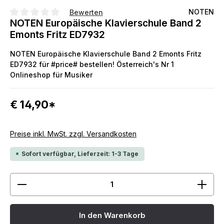
NOTEN
Bewerten
NOTEN Europäische Klavierschule Band 2
Durchschnittliche Bewertung von 0 von 5 Sternen
Emonts Fritz ED7932
NOTEN Europäische Klavierschule Band 2 Emonts Fritz
ED7932 für #price# bestellen! Österreich's Nr 1
Onlineshop für Musiker
€ 14,90*
Preise inkl. MwSt. zzgl. Versandkosten
Sofort verfügbar, Lieferzeit: 1-3 Tage
Produkt Anzahl: Gib den gewünschten Wert ein ode
In den Warenkorb