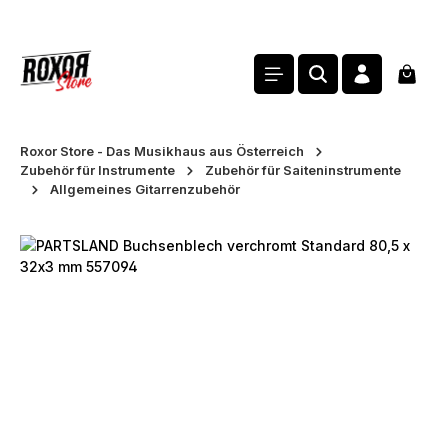
alt springen
Waren
Roxor Store - Das Musikhaus aus Österreich
Zubehör für Instrumente
Zubehör für Saiteninstrumente
Allgemeines Gitarrenzubehör
Bildergalerie überspringen