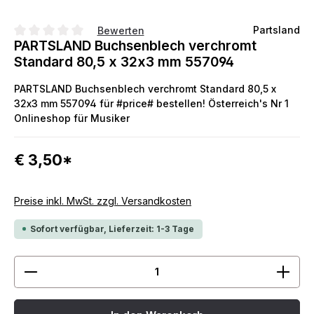
Partsland
Bewerten
PARTSLAND Buchsenblech verchromt
Durchschnittliche Bewertung von 0 von 5 Sternen
Standard 80,5 x 32x3 mm 557094
PARTSLAND Buchsenblech verchromt Standard 80,5 x
32x3 mm 557094 für #price# bestellen! Österreich's Nr 1
Onlineshop für Musiker
€ 3,50*
Preise inkl. MwSt. zzgl. Versandkosten
Sofort verfügbar, Lieferzeit: 1-3 Tage
Produkt Anzahl: Gib den gewünschten Wert ein ode