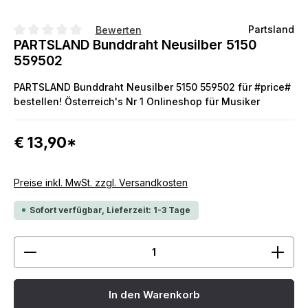
Partsland
Bewerten
PARTSLAND Bunddraht Neusilber 5150
Durchschnittliche Bewertung von 0 von 5 Sternen
559502
PARTSLAND Bunddraht Neusilber 5150 559502 für #price#
bestellen! Österreich's Nr 1 Onlineshop für Musiker
€ 13,90*
Preise inkl. MwSt. zzgl. Versandkosten
Sofort verfügbar, Lieferzeit: 1-3 Tage
Produkt Anzahl: Gib den gewünschten Wert ein ode
In den Warenkorb