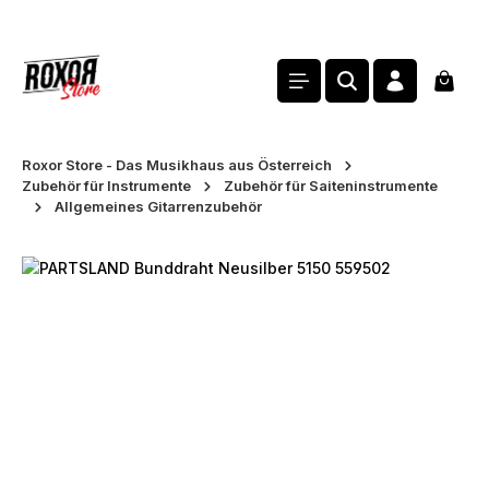
alt springen
Waren
Roxor Store - Das Musikhaus aus Österreich
Zubehör für Instrumente
Zubehör für Saiteninstrumente
Allgemeines Gitarrenzubehör
Bildergalerie überspringen