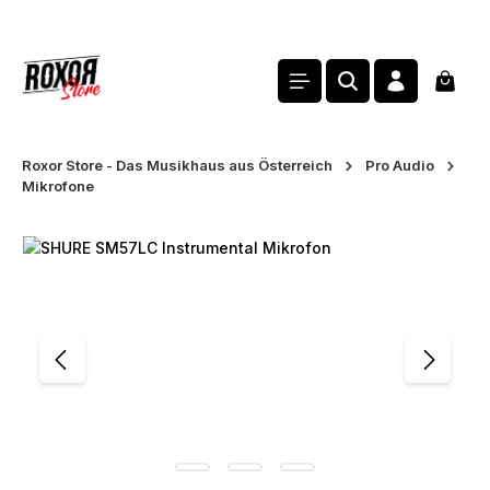
alt springen
Waren
Roxor Store - Das Musikhaus aus Österreich
Pro Audio
Mikrofone
Bildergalerie überspringen