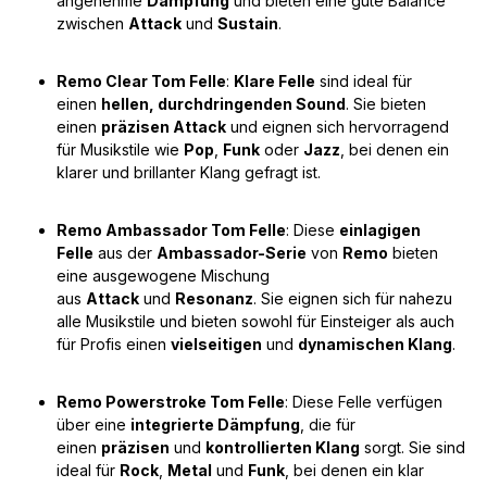
angenehme
Dämpfung
und bieten eine gute Balance
zwischen
Attack
und
Sustain
.
Remo Clear Tom Felle
:
Klare Felle
sind ideal für
einen
hellen, durchdringenden Sound
. Sie bieten
einen
präzisen Attack
und eignen sich hervorragend
für Musikstile wie
Pop
,
Funk
oder
Jazz
, bei denen ein
klarer und brillanter Klang gefragt ist.
Remo Ambassador Tom Felle
: Diese
einlagigen
Felle
aus der
Ambassador-Serie
von
Remo
bieten
eine ausgewogene Mischung
aus
Attack
und
Resonanz
. Sie eignen sich für nahezu
alle Musikstile und bieten sowohl für Einsteiger als auch
für Profis einen
vielseitigen
und
dynamischen Klang
.
Remo Powerstroke Tom Felle
: Diese Felle verfügen
über eine
integrierte Dämpfung
, die für
einen
präzisen
und
kontrollierten Klang
sorgt. Sie sind
ideal für
Rock
,
Metal
und
Funk
, bei denen ein klar