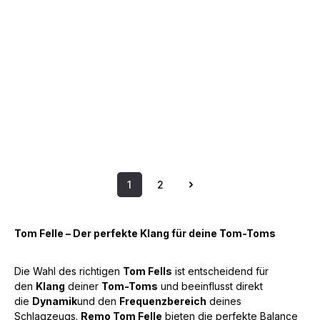
1
2
Seite
Seite
Tom Felle – Der perfekte Klang für deine Tom-Toms
Die Wahl des richtigen
Tom Fells
ist entscheidend für
den
Klang
deiner
Tom-Toms
und beeinflusst direkt
die
Dynamik
und den
Frequenzbereich
deines
Schlagzeugs.
Remo Tom Felle
bieten die perfekte Balance