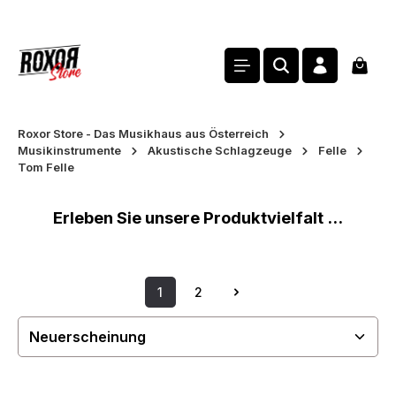
alt springen
Waren
Roxor Store - Das Musikhaus aus Österreich
Musikinstrumente
Akustische Schlagzeuge
Felle
Tom Felle
Erleben Sie unsere Produktvielfalt ...
1
2
Seite
Seite